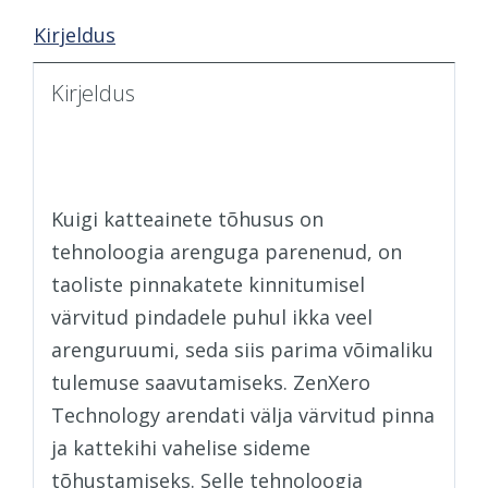
Kirjeldus
Kirjeldus
What’s Zen-Xero
Technology?
Kuigi katteainete tõhusus on
tehnoloogia arenguga parenenud, on
taoliste pinnakatete kinnitumisel
värvitud pindadele puhul ikka veel
arenguruumi, seda siis parima võimaliku
tulemuse saavutamiseks. ZenXero
Technology arendati välja värvitud pinna
ja kattekihi vahelise sideme
tõhustamiseks. Selle tehnoloogia