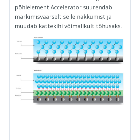
põhielement Accelerator suurendab
märkimisväärselt selle nakkumist ja
muudab kattekihi võimalikult tõhusaks.
Zen-Xero Smart’i