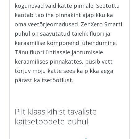
kogunevad vaid katte pinnale. Seetõttu
kaotab taoline pinnakiht ajapikku ka
oma veetõrjeomadused. ZenXero Smarti
puhul on saavutatud täielik fluori ja
keraamilise komponendi ühendumine.
Tänu fluori ühtlasele jaotumisele
keraamilises pinnakattes, püsib vett
tõrjuv mõju katte sees ka pikka aega
pärast kaitsetöötlust.
Pilt klaasikihist tavaliste
kaitsetoodete puhul.