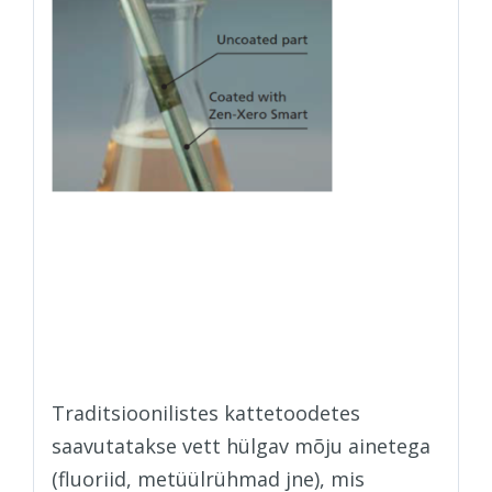
Zen-Xero Smart’i vett
tõrjuva mõju kauaaegse
kesvuse saladus.
Traditsioonilistes kattetoodetes
saavutatakse vett hülgav mõju ainetega
(fluoriid, metüülrühmad jne), mis