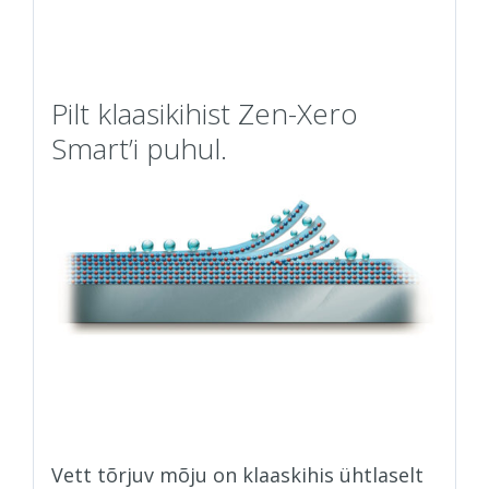
Pilt klaasikihist Zen-Xero
Smart’i puhul.
Vett tõrjuv mõju on klaaskihis ühtlaselt