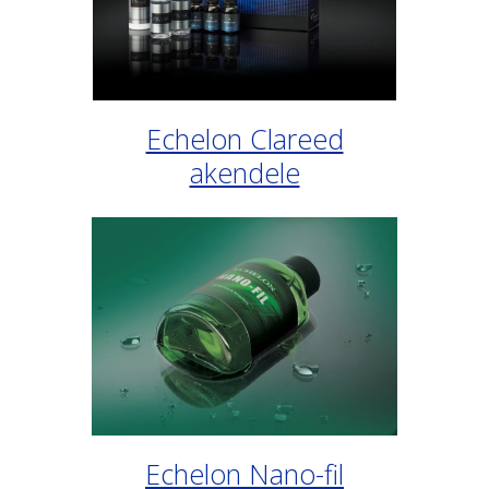
Echelon Clareed
akendele
Echelon Nano-fil