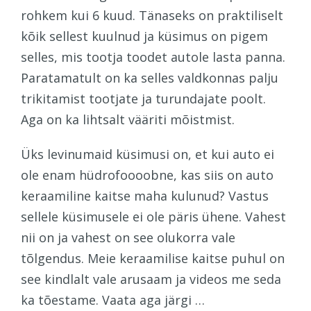
rohkem kui 6 kuud. Tänaseks on praktiliselt
kõik sellest kuulnud ja küsimus on pigem
selles, mis tootja toodet autole lasta panna.
Paratamatult on ka selles valdkonnas palju
trikitamist tootjate ja turundajate poolt.
Aga on ka lihtsalt vääriti mõistmist.
Üks levinumaid küsimusi on, et kui auto ei
ole enam hüdrofoooobne, kas siis on auto
keraamiline kaitse maha kulunud? Vastus
sellele küsimusele ei ole päris ühene. Vahest
nii on ja vahest on see olukorra vale
tõlgendus. Meie keraamilise kaitse puhul on
see kindlalt vale arusaam ja videos me seda
ka tõestame. Vaata aga järgi …