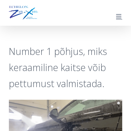
Skip
to
content
Number 1 põhjus, miks
keraamiline kaitse võib
pettumust valmistada.
View
Larger
Image