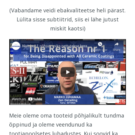
(Vabandame veidi ebakvaliteetse heli pärast.
Lülita sisse subtiitrid, siis ei lähe jutust
miskit kaotsi)
Meie oleme oma tooteid põhjalikult tundma
õppinud ja oleme veendunud ka
tootjapoolsetes lubadustes. Kui soovid ka