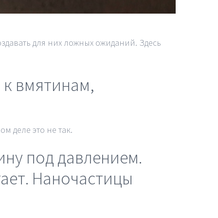
здавать для них ложных ожиданий. Здесь
 к вмятинам,
м деле это не так.
ину под давлением.
тает. Наночастицы