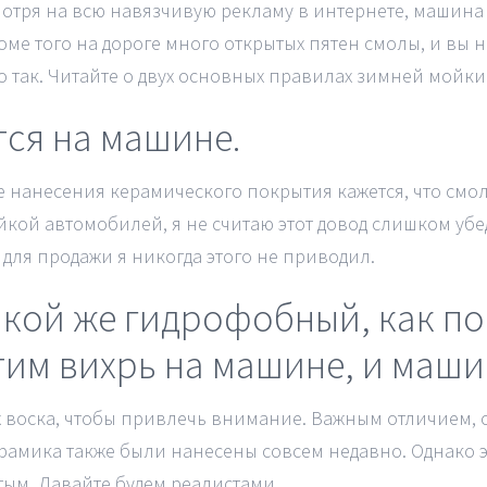
мотря на всю навязчивую рекламу в интернете, машина
е того на дороге много открытых пятен смолы, и вы не
 так. Читайте о двух основных правилах зимней мойки 
тся на машине.
е нанесения керамического покрытия кажется, что смо
кой автомобилей, я не считаю этот довод слишком убед
 для продажи я никогда этого не приводил.
такой же гидрофобный, как 
тим вихрь на машине, и маши
х воска, чтобы привлечь внимание. Важным отличием, о
рамика также были нанесены совсем недавно. Однако э
тым. Давайте будем реалистами.