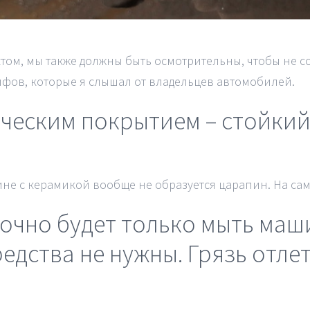
ом, мы также должны быть осмотрительны, чтобы не со
фов, которые я слышал от владельцев автомобилей.
ическим покрытием – стойкий
не с керамикой вообще не образуется царапин. На само
точно будет только мыть маш
дства не нужны. Грязь отле