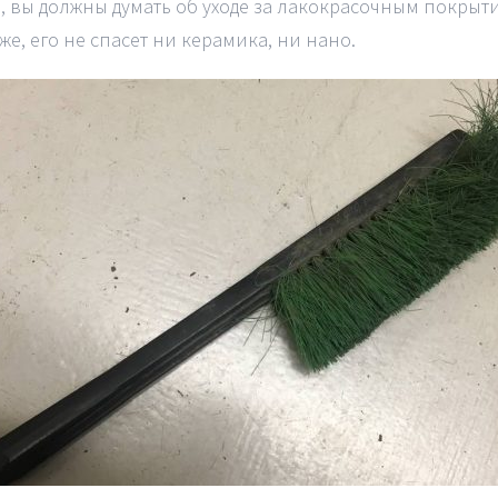
я, вы должны думать об уходе за лакокрасочным покрыт
же, его не спасет ни керамика, ни нано.